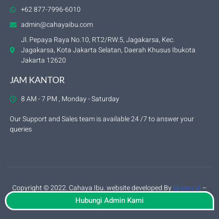
+62 877-7996-6010
admin@cahayaibu.com
Jl. Pepaya Raya No.10, RT.2/RW.5, Jagakarsa, Kec.
Jagakarsa, Kota Jakarta Selatan, Daerah Khusus Ibukota
Jakarta 12620
JAM KANTOR
8 AM - 7 PM , Monday - Saturday
Our Support and Sales team is available 24 /7 to answer your
queries
Copyright © 2022. Cahaya Ibu. website developed By
Skeevy.id
–
privacy policy
Hubungi Admin Kami