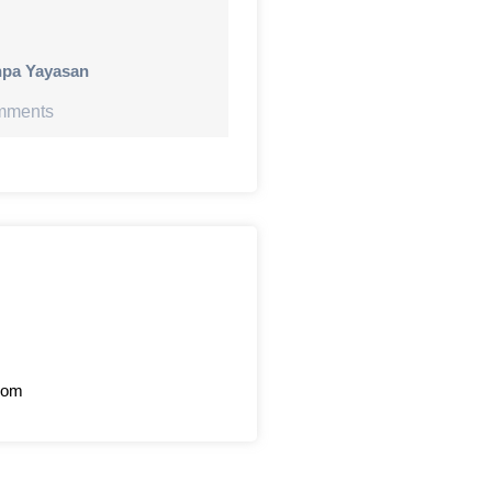
npa Yayasan
mments
com