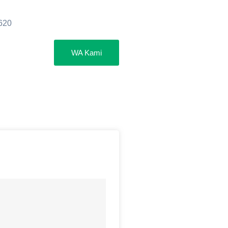
2620
WA Kami