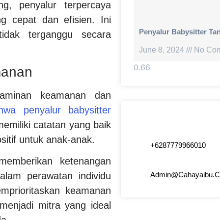
ng, penyalur terpercaya
 cepat dan efisien. Ini
Penyalur Babysitter Ta
idak terganggu secara
June 8, 2024
No Co
manan
 jaminan keamanan dan
wa penyalur babysitter
emiliki catatan yang baik
tif untuk anak-anak.
+6287779966010
a memberikan ketenangan
Admin@cahayaibu.
alam perawatan individu
emprioritaskan keamanan
menjadi mitra yang ideal