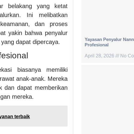
tar belakang yang ketat
lurkan. Ini melibatkan
n keamanan, dan proses
pat yakin bahwa penyalur
Yayasan Penyalur Nann
u yang dapat dipercaya.
Profesional
fesional
April 28, 2026
No Co
ekasi biasanya memiliki
erawat anak-anak. Mereka
k dan dapat memberikan
ngan mereka.
yanan terbaik