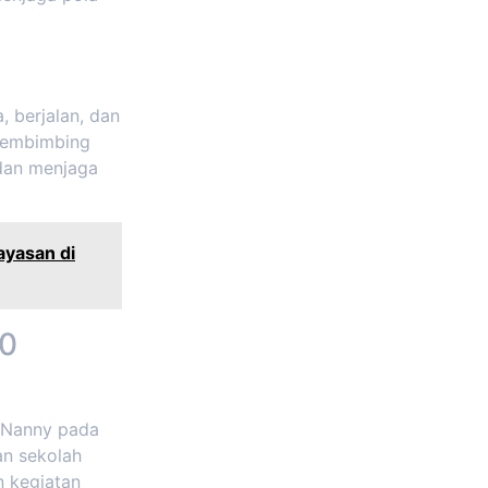
, berjalan, dan
membimbing
 dan menjaga
ayasan di
10
l Nanny pada
n sekolah
n kegiatan