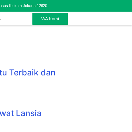
usus Ibukota Jakarta 12620
L
WA Kami
u Terbaik dan
wat Lansia