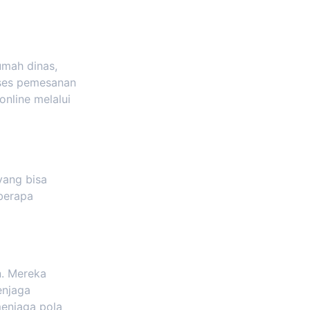
umah dinas,
oses pemesanan
online melalui
yang bisa
berapa
n. Mereka
enjaga
menjaga pola