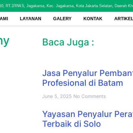
10, RT.2/RW.5, Jagakarsa, Kec. Jagakarsa, Kota Jakarta Selatan, Daerah Kh
AMI
LAYANAN
GALERY
KONTAK
ARTIKE
ny
Baca Juga :
Jasa Penyalur Pembant
Profesional di Batam
June 5, 2025
No Comments
Yayasan Penyalur Pera
Terbaik di Solo