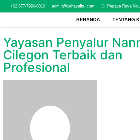
+62 877-7996-6010
admin@cahayaibu.com
Jl. Pepaya Raya No.
BERANDA
TENTANG K
Yayasan Penyalur Nan
Cilegon Terbaik dan
Profesional