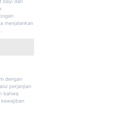
t bayi dan
k
longan
ya menjalankan
.
um dengan
lui perjanjian
an bahwa
a kewajiban