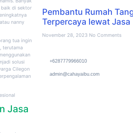
namis. Banyak
baik di sektor
Pembantu Rumah Tangg
meningkatnya
Terpercaya lewat Jasa
 atau nanny
November 28, 2023
No Comments
rang tua ingin
, terutama
a menggunakan
+6287779966010
jadi solusi
warga Cilegon
admin@cahayaibu.com
berpengalaman
n Jasa