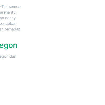
 -Tak semua
rena itu,
ian nanny
kecocokan
en terhadap
legon
legon dan