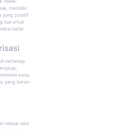
k rewel.
ak, memiliki
 yang positif
ng tua untuk
leksi ketat
risasi
uh terhadap
lengkap,
omitmen kerja.
ny yang benar-
an sesuai usia