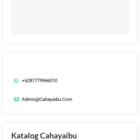
J
+6287779966010
Admin@cahayaibu.com
Katalog Cahayaibu